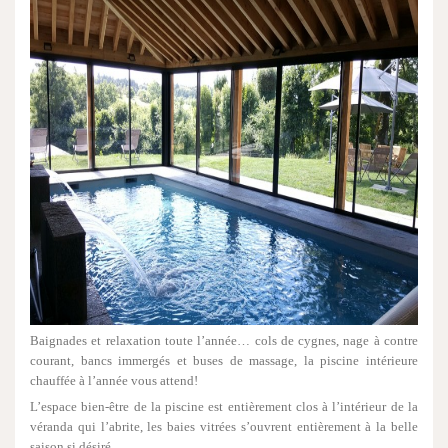
Baignades et relaxation toute l’année… cols de cygnes, nage à contre
courant, bancs immergés et buses de massage, la piscine intérieure
chauffée à l’année vous attend!
L’espace bien-être de la piscine est entièrement clos à l’intérieur de la
véranda qui l’abrite, les baies vitrées s’ouvrent entièrement à la belle
saison si désiré…